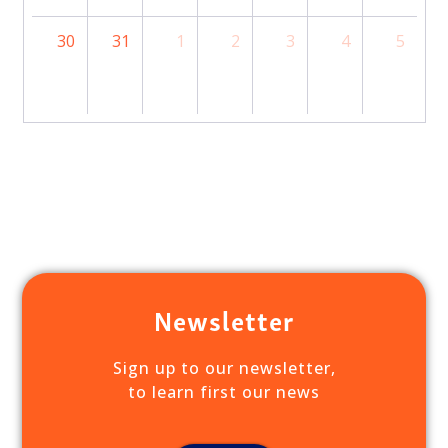
30
31
1
2
3
4
5
Newsletter
Sign up to our newsletter,
to learn first our news