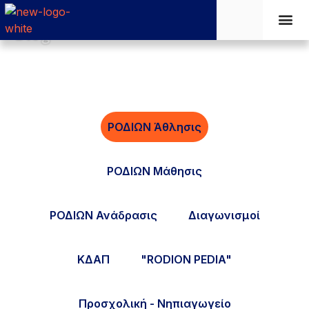
Blog
Learni
New 
Faciliti
ΡΟΔΙΩΝ Άθλησις
ΡΟΔΙΩΝ Μάθησις
ΡΟΔΙΩΝ Ανάδρασις
Διαγωνισμοί
ΚΔΑΠ
"RODION PEDIA"
Προσχολική - Νηπιαγωγείο