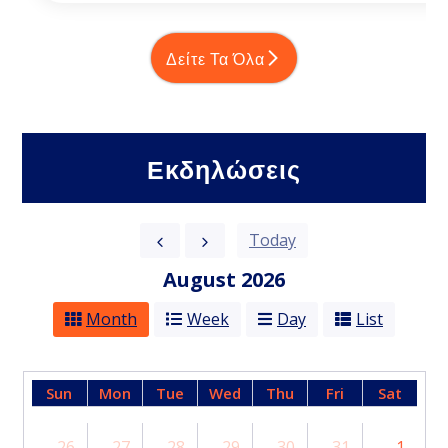
Δείτε Τα Όλα
Εκδηλώσεις
Today
August 2026
Month
Week
Day
List
Sun
Mon
Tue
Wed
Thu
Fri
Sat
26
27
28
29
30
31
1