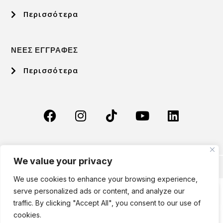
Περισσότερα
ΝΕΕΣ ΕΓΓΡΑΦΕΣ
Περισσότερα
We value your privacy
VALUE
Designed & Developed by
We use cookies to enhance your browsing experience,
Νίκος
serve personalized ads or content, and analyze our
Τραγούδι
Σχετικά με Εμάς
Το Σχολείο μας
Μάθηση & Καινοτομία
Νέες Εγγραφές
Εγκαταστάσεις & Υπηρεσίες
Πορτοκάλογλου
Σχολείου
traffic. By clicking "Accept All", you consent to our use of
Παιδεία
cookies.
Βίντεο
είναι...