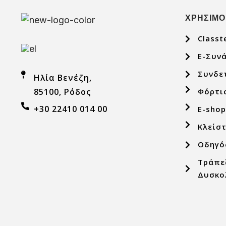
ΧΡΗΣΙΜΟ
Classt
E-Συν
Συνδε
Ηλία Βενέζη,
Φόρτι
85100, Ρόδος
+30 22410 014 00
E-sho
Κλείσ
Οδηγό
Τράπε
Δυσκο