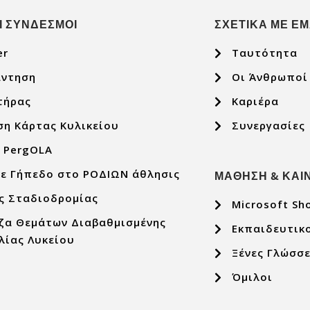
Ι ΣΥΝΔΕΣΜΟΙ
ΣΧΕΤΙΚΑ ΜΕ Ε
er
Ταυτότητα
άντηση
Οι Άνθρωποί
τήρας
Καριέρα
ση Κάρτας Κυλικείου
Συνεργασίες
p PergOLA
τε Γήπεδο στο ΡΟΔΙΩΝ άθλησις
ΜΑΘΗΣΗ & ΚΑΙ
ς Σταδιοδρομίας
Microsoft Sh
ζα Θεμάτων Διαβαθμισμένης
Εκπαιδευτικ
λίας Λυκείου
Ξένες Γλώσσ
Όμιλοι