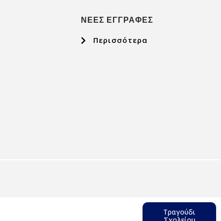
ΝΕΕΣ ΕΓΓΡΑΦΕΣ
Περισσότερα
Τραγούδι
Νίκος
Πορτοκάλογλου
Σχολείου