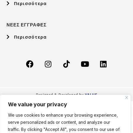
Περισσότερα
ΝΕΕΣ ΕΓΓΡΑΦΕΣ
Περισσότερα
VALUE
Designed & Developed by
We value your privacy
Νίκος
Τραγούδι
Σχετικά με Εμάς
Το Σχολείο μας
Μάθηση & Καινοτομία
Νέες Εγγραφές
Εγκαταστάσεις & Υπηρεσίες
Πορτοκάλογλου
Σχολείου
We use cookies to enhance your browsing experience,
serve personalized ads or content, and analyze our
Παιδεία
Βίντεο
είναι...
traffic. By clicking "Accept All", you consent to our use of